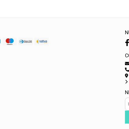
N
C
N